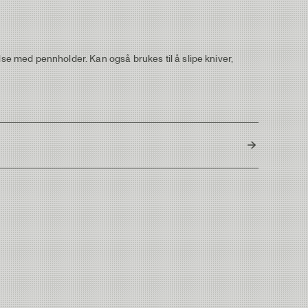
lse med pennholder. Kan også brukes til å slipe kniver,
USA