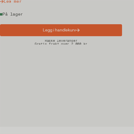
Les mer
På lager
Legg i handlekurv
Raske leveranser
Gratis frakt over 2.000 kr