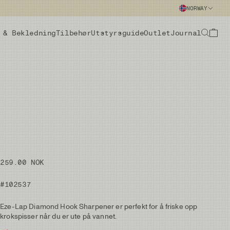
NORWAY
 & Bekledning
Tilbehør
Utstyrsguide
Outlet
Journal
259.00 NOK
#102537
Eze-Lap Diamond Hook Sharpener er perfekt for å friske opp
krokspisser når du er ute på vannet.