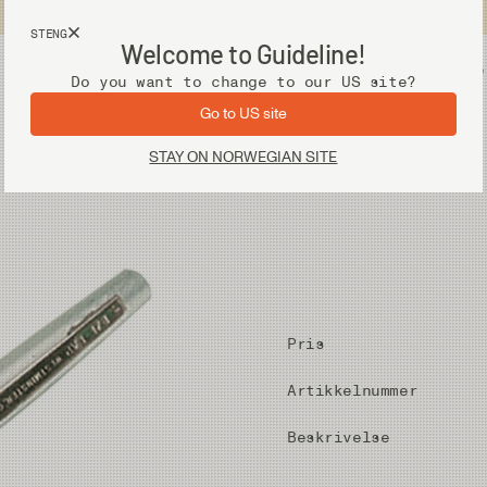
Fri frakt ved kjøp over 2 000 kr
STENG
Welcome to Guideline!
Utstyr
Vadere
Do you want to change to our US site?
Go to US site
STAY ON NORWEGIAN SITE
Pris
Artikkelnummer
Beskrivelse