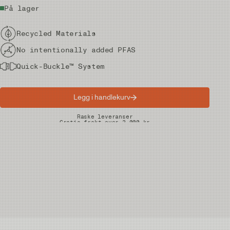
På lager
Recycled Materials
No intentionally added PFAS
Quick-Buckle™ System
Legg i handlekurv
Raske leveranser
Gratis frakt over 2.000 kr