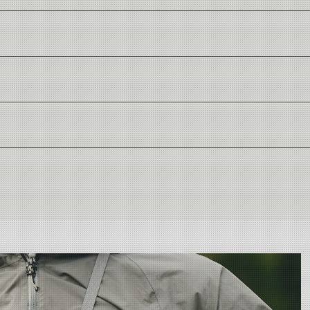
t merke.
psbygning.
i mesh.
fluer.
toffer er produsert i henhold til strenge sikkerhets- og miljøkrav. De 
ot kroppen.
ning på mennesker og miljø.
m
kke bevisst tilsatt PFAS.
er vitenskapelig testet for innhold av skadelige stoffer og er et bedre 