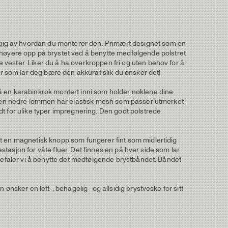
gig av hvordan du monterer den. Primært designet som en
øyere opp på brystet ved å benytte medfølgende polstret
vester. Liker du å ha overkroppen fri og uten behov for å
 som lar deg bære den akkurat slik du ønsker det!
å en karabinkrok montert inni som holder nøklene dine
t. Den nedre lommen har elastisk mesh som passer utmerket
t for ulike typer impregnering. Den godt polstrede
et en magnetisk knopp som fungerer fint som midlertidig
estasjon for våte fluer. Det finnes en på hver side som lar
nbefaler vi å benytte det medfølgende brystbåndet. Båndet
ønsker en lett-, behagelig- og allsidig brystveske for sitt