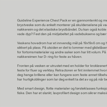
Guideline Experience Chest Pack er en gjennomtenkt og me
brystveske som du enkelt monterer på skulderselene på va
nakkereim og det elastiske brystbåndet. Du kan også koble 
vade dyp? Fest den på midjebeltet på vadebuksene og bær d
Veskens hovedrom har et innvendig mål på 19x19x6 cm og har
sikkert på plass. På utsiden er det to lommer med glidelås
for fortomsmaterialer og andre saker som har litt volum. På
nakkereimen har D-ring for feste av håven.
Fronten på vesken er utrustet med en holder for krokløsner
feste for fluer og verktøy. Retractoren er fint innlemmet hvo
deg henge brillene eller kan fungere som feste annet tilbeh
har hurtigkoblinger som lar deg enkelt ta det av og på når 
Med smart design, flotte materialer og førsteklasses funksjo
fiske. Den har et slankt, lavprofilert design som sikrer maks