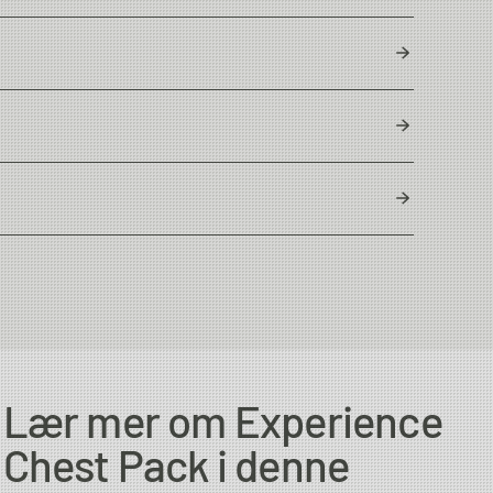
YKK Zipper
Graphite
bruker kun godkjente kjemikalier på en ressurseffektiv måte,
215g - 7,58oz straps included
Vietnam
Lær mer om Experience
og sikrere valg for helsen din.
Chest Pack i denne