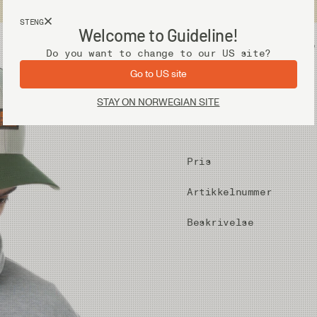
Fri frakt ved kjøp over 2 000 kr
STENG
Welcome to Guideline!
Utstyr
Vadere
Do you want to change to our US site?
Go to US site
STAY ON NORWEGIAN SITE
Pris
Artikkelnummer
Beskrivelse