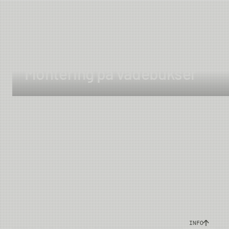
Montering på vadebukser
Ved bruk av
INFO