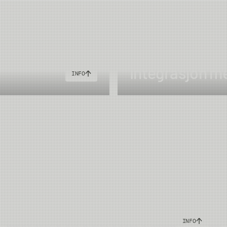
Integrasjon m
INFO
Kompatibelhet med
INFO