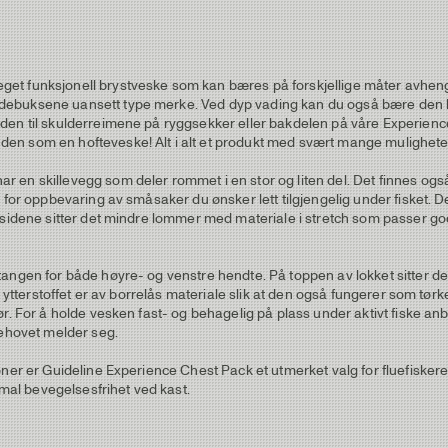
get funksjonell brystveske som kan bæres på forskjellige måter avhen
debuksene uansett type merke. Ved dyp vading kan du også bære den h
den til skulderreimene på ryggsekker eller bakdelen på våre Experience 
en som en hofteveske! Alt i alt et produkt med svært mange muligheter
 en skillevegg som deler rommet i en stor og liten del. Det finnes ogs
er for oppbevaring av småsaker du ønsker lett tilgjengelig under fiske
 sidene sitter det mindre lommer med materiale i stretch som passer god
tangen for både høyre- og venstre hendte. På toppen av lokket sitter d
r ytterstoffet er av borrelås materiale slik at den også fungerer som tørk
ør. For å holde vesken fast- og behagelig på plass under aktivt fiske a
behovet melder seg.
ner er Guideline Experience Chest Pack et utmerket valg for fluefiskeren 
imal bevegelsesfrihet ved kast.