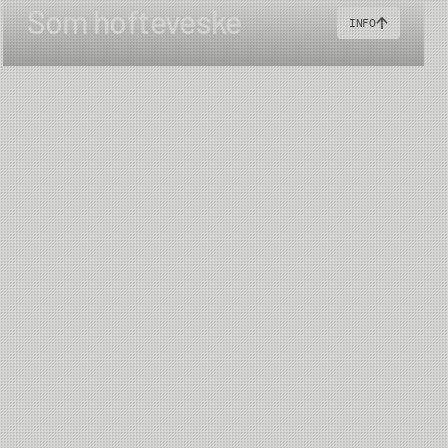
Som hofteveske
INFO