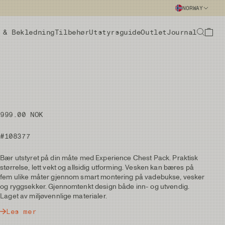
NORWAY
 & Bekledning
Tilbehør
Utstyrsguide
Outlet
Journal
999.00 NOK
#108377
Bær utstyret på din måte med Experience Chest Pack. Praktisk
størrelse, lett vekt og allsidig utforming. Vesken kan bæres på
fem ulike måter gjennom smart montering på vadebukse, vesker
og ryggsekker. Gjennomtenkt design både inn- og utvendig.
Laget av miljøvennlige materialer.
Les mer