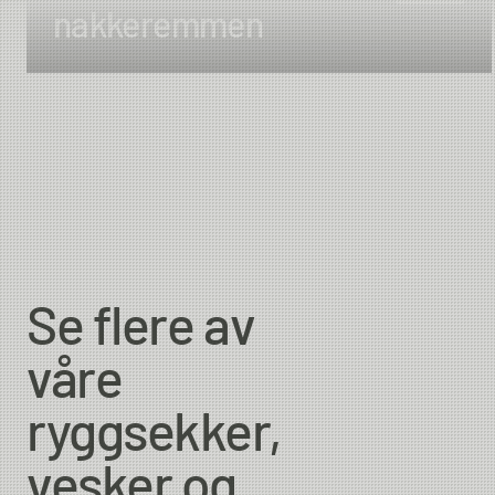
nakkeremmen
Se flere av
våre
ryggsekker,
vesker og