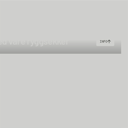
ed våre ryggsekker
INFO