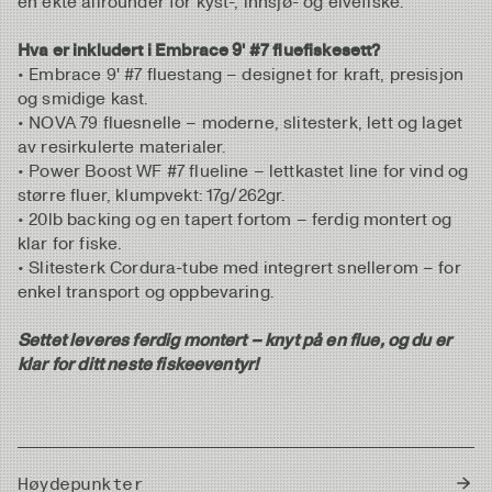
en ekte allrounder for kyst-, innsjø- og elvefiske.
Hva er inkludert i Embrace 9' #7 fluefiskesett?
• Embrace 9' #7 fluestang – designet for kraft, presisjon
og smidige kast.
• NOVA 79 fluesnelle – moderne, slitesterk, lett og laget
av resirkulerte materialer.
• Power Boost WF #7 flueline – lettkastet line for vind og
større fluer, klumpvekt: 17g/262gr.
• 20lb backing og en tapert fortom – ferdig montert og
klar for fiske.
• Slitesterk Cordura-tube med integrert snellerom – for
enkel transport og oppbevaring.
Settet leveres ferdig montert – knyt på en flue, og du er
klar for ditt neste fiskeeventyr!
Høydepunkter