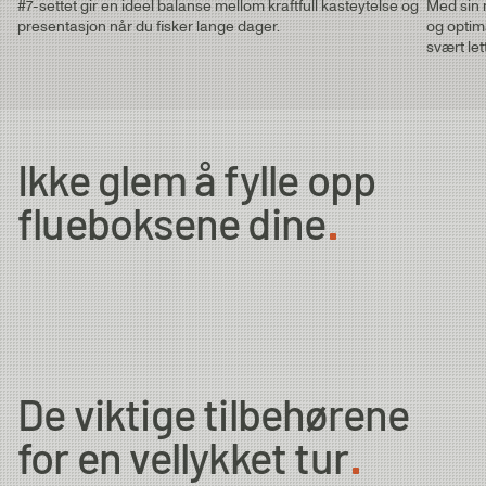
Aluminium
aluminiumsblokker.
#7-settet gir en ideel balanse mellom kraftfull kasteytelse og
Med sin 
Embrace 11' #7/8 Switchstang
presentasjon når du fisker lange dager.
og optima
Embrace 12' #7/8 Tohåndsstang
svært let
Embrace 13' #8/9 Tohåndsstang
Resirkulert
Snelleetuiet er laget av 600D resirkulert
Embrace 14' #9/10 Tohåndsstang
Nylon
nylon.
Ikke glem å fylle opp
flueboksene dine
De viktige tilbehørene
for en vellykket tur