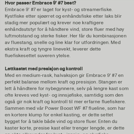
Hvor passer Embrace 9' #7 best?
Embrace 9' #7 er laget for kyst- og streamerfiske.
Kystfiske etter sjøørret og enhåndsfiske etter laks blir
stadig mer populært og krever noe kraftigere
enhåndsutstyr for å håndtere vind, store fluer med høy
luftmotstand og sterke fisker. Her får du kombinasjonen
av fluestang, snelle og line klar for utfordringen. Med
ekstra kraft og tyngre linevekt, leverer dette
fluefiskesettet suveren ytelse.
Lettkastet med presisjon og kontroll
Med en medium-rask, halvaksjon gir Embrace 9' #7 en
perfekt balanse mellom kraft og presisjon. Stangen er
lett å håndtere for nybegynnere, selv på lengre kast som
ofte kreves ved kyst- og innsjøfiske, samtidig som den
også gir nok kraft og kontroll til mer erfarne fluefiskere.
Sammen med vår Power Boost WF #7 flueline, som har
en kortere klump for enkel kasting, er dette settet
bygget for å takle både vind og store fluer. Enten du
kaster korte, presise kast eller trenger lengde, er dette