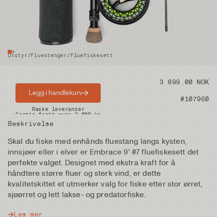
Utstyr
/
Fluestenger
/
Fluefiskesett
Pris
3 899.00 NOK
Legg i handlekurv
Artikkelnummer
#107960
Raske leveranser
Gratis frakt over 2.000 kr
Beskrivelse
Skal du fiske med enhånds fluestang langs kysten,
innsjøer eller i elver er Embrace 9' #7 fluefiskesett det
perfekte valget. Designet med ekstra kraft for å
håndtere større fluer og sterk vind, er dette
kvalitetskittet et utmerker valg for fiske etter stor ørret,
sjøørret og lett lakse- og predatorfiske.
Les mer