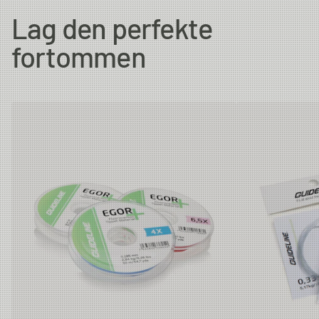
Lag den perfekte
7X
0.104 mm
1.09 kg
50m
fortommen
6.5X
0.117 mm
1.3 kg
50m
6X
0.128 mm
1.64 kg
50m
5X
0.148 mm
1.95 kg
50m
4.5X
0.165 mm
2.5 kg
50m
4X
0.185 mm
2.84 kg
50m
3X
0.205 mm
3.43 kg
50m