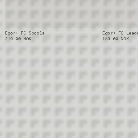
2X
0.235 mm
4.44 kg
50m
Egor+ FC Spools
Egor+ FC Lead
1X
0.26 mm
5.14 kg
50m
219.00 NOK
159.00 NOK
0X
0.285 mm
6.6 kg
50m
01X
0.33 mm
8.17 kg
50m
02X
0.37 mm
10.19 kg
50m
03X
0.405 mm
11.59 kg
50m
04X
0.435 mm
12.87 kg
30m