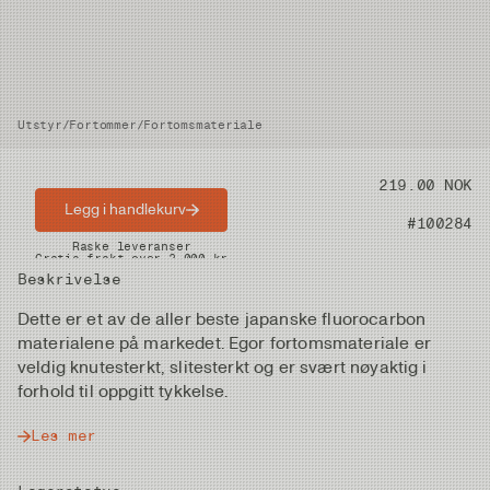
Utstyr
/
Fortommer
/
Fortomsmateriale
Pris
219.00 NOK
Legg i handlekurv
Artikkelnummer
#100284
Raske leveranser
Gratis frakt over 2.000 kr
Beskrivelse
Dette er et av de aller beste japanske fluorocarbon
materialene på markedet. Egor fortomsmateriale er
veldig knutesterkt, slitesterkt og er svært nøyaktig i
forhold til oppgitt tykkelse.
Les mer