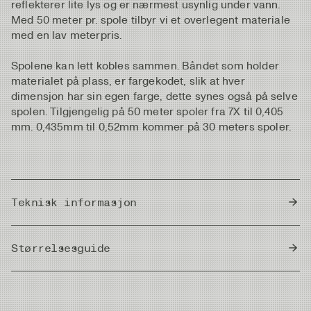
reflekterer lite lys og er nærmest usynlig under vann.
Med 50 meter pr. spole tilbyr vi et overlegent materiale
med en lav meterpris.
Spolene kan lett kobles sammen. Båndet som holder
materialet på plass, er fargekodet, slik at hver
dimensjon har sin egen farge, dette synes også på selve
spolen. Tilgjengelig på 50 meter spoler fra 7X til 0,405
mm. 0,435mm til 0,52mm kommer på 30 meters spoler.
Teknisk informasjon
Country of Origin
Japan
Størrelsesguide
Meter/Cm
|
Fot/Tum
Diameter
Strength
Length/Spool