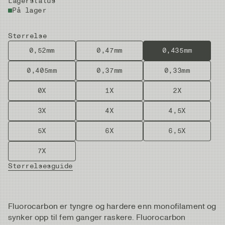
Lagerstatus
På lager
Størrelse
0,52mm
0,47mm
0,435mm
0,405mm
0,37mm
0,33mm
0X
1X
2X
3X
4X
4,5X
5X
6X
6,5X
7X
Størrelsesguide
Fluorocarbon er tyngre og hardere enn monofilament og
synker opp til fem ganger raskere. Fluorocarbon