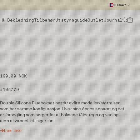
NORWAY
 & Bekledning
Tilbehør
Utstyrsguide
Outlet
Journal
199.00 NOK
#105779
Double Silicone Fluebokser består avfire modeller/størrelser
som har samme konfigurasjon. Hver side åpnes separat og det
er forsegling som sørger for at boksene tåler regn og vading
uten at vannet lett siger inn.
Les mer