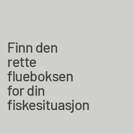
Measurements
Country of Origin
Finn den
rette
flueboksen
for din
fiskesituasjon