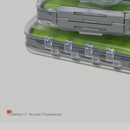
Tilbehør
/
I Vesten
/
Fluebokser