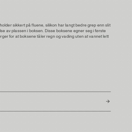
der sikkert på fluene, silikon har langt bedre grep enn slit
lse av plassen i boksen. Disse boksene egner seg i første
rger for at boksene tåler regn og vading uten at vannet lett
287g - 10,12oz