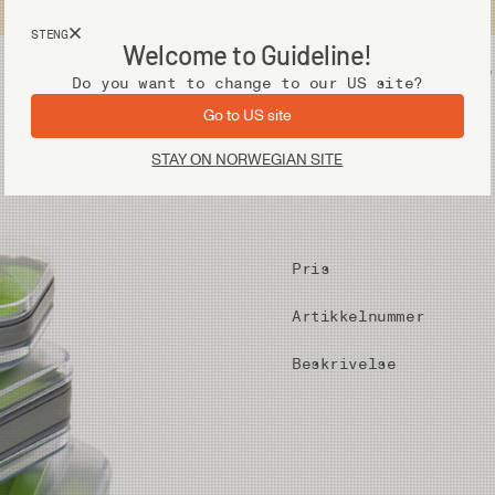
Fri frakt ved kjøp over 2 000 kr
STENG
Welcome to Guideline!
Utstyr
Vadere
Do you want to change to our US site?
Go to US site
STAY ON NORWEGIAN SITE
Pris
Artikkelnummer
Beskrivelse