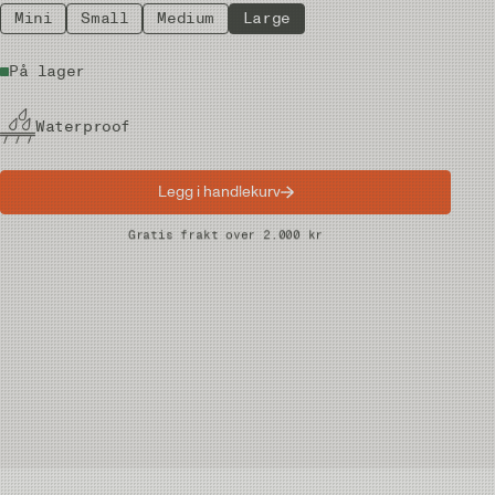
Mini
Small
Medium
Large
På lager
Waterproof
Legg i handlekurv
Raske leveranser
Gratis frakt over 2.000 kr