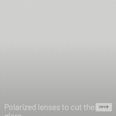
Protection:
UV400 blocks 100% of harmful UVA & UVB
radiation
Reccomended use
Daytime - sunlight
Country of Origin
China
Polarized lenses to cut the
INFO