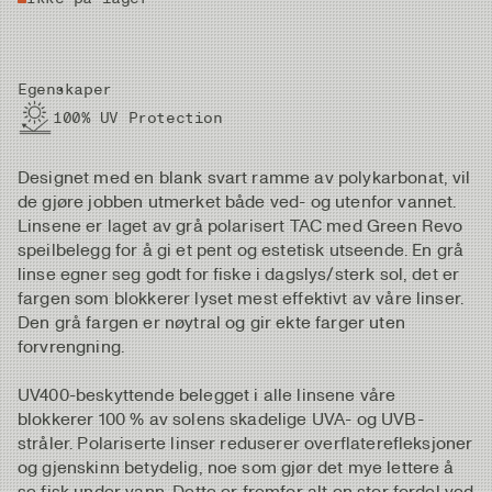
Egenskaper
100% UV Protection
Designet med en blank svart ramme av polykarbonat, vil
de gjøre jobben utmerket både ved- og utenfor vannet.
Linsene er laget av grå polarisert TAC med Green Revo
speilbelegg for å gi et pent og estetisk utseende. En grå
linse egner seg godt for fiske i dagslys/sterk sol, det er
fargen som blokkerer lyset mest effektivt av våre linser.
Den grå fargen er nøytral og gir ekte farger uten
forvrengning.
UV400-beskyttende belegget i alle linsene våre
blokkerer 100 % av solens skadelige UVA- og UVB-
stråler. Polariserte linser reduserer overflaterefleksjoner
og gjenskinn betydelig, noe som gjør det mye lettere å
se fisk under vann. Dette er fremfor alt en stor fordel ved