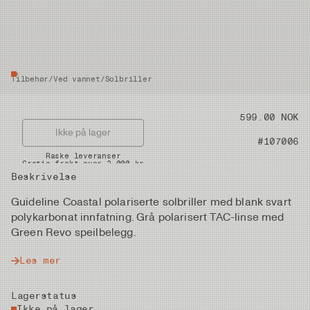
Tilbehør
/
Ved vannet
/
Solbriller
Pris
599.00 NOK
Ikke på lager
Artikkelnummer
#107006
Raske leveranser
Gratis frakt over 2.000 kr
Beskrivelse
Guideline Coastal polariserte solbriller med blank svart
polykarbonat innfatning. Grå polarisert TAC-linse med
Green Revo speilbelegg.
Les mer
Lagerstatus
Ikke på lager