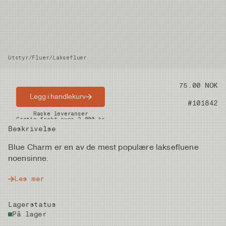
Utstyr
/
Fluer
/
Laksefluer
Pris
75.00 NOK
Legg i handlekurv
Artikkelnummer
#101842
Raske leveranser
Gratis frakt over 2.000 kr
Beskrivelse
Blue Charm er en av de mest populære laksefluene
noensinne.
Les mer
Lagerstatus
På lager