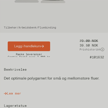
Tilbehør
/
Arbeidsbenk
/
Fluebinding
Pris
79.00 NOK
39.50 NOK
Legg i handlekurv
Prishistorikk
Raske leveranser
Gratis frakt over 2.000 kr
Artikkelnummer
#101632
Beskrivelse
Det optimale polygarnet for små og mellomstore fluer.
Les mer
Lagerstatus