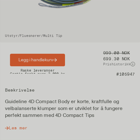
Utstyr
/
Fluesnører
/
Multi Tip
Pris
999.00 NOK
699.30 NOK
Legg i handlekurv
Prishistorikk
Raske leveranser
Gratis frakt over 2.000 kr
Artikkelnummer
#105947
Beskrivelse
Guideline 4D Compact Body er korte, kraftfulle og
velbalanserte klumper som er utviklet for å fungere
perfekt sammen med 4D Compact Tips
Les mer