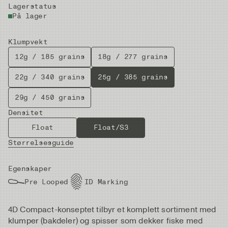
Lagerstatus
På lager
Klumpvekt
12g / 185 grains
18g / 277 grains
22g / 340 grains
25g / 385 grains
29g / 450 grains
Densitet
Float
Float/S3
Størrelsesguide
Egenskaper
Pre Looped
ID Marking
4D Compact-konseptet tilbyr et komplett sortiment med
klumper (bakdeler) og spisser som dekker fiske med