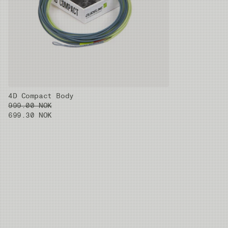
10 to 12ft & 7g to
DH #6/7/8
5.2m
20g
9g
10 to 15ft & 7g to
DH #7/8
5.4m
22g
9g
12 to 18ft & 7g to
DH #8/9
5.4m
25g
12g
4D Compact Body
999.00 NOK
699.30 NOK
12 to 18ft & 7g to
DH 9/10
5.4m
29g
12g