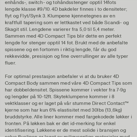
enhånds-, switch- og tohåndsstenger opptil 14fots
lengde klasse #9/10. 4D bakdeler finnes i to densiteter;
flyt og Flyt/Synk 3. Klumpene kjennetegnes av en
kraftfull tapering som er lettkastet ved både Scandi- og
Skagit stil. Lengdene varierer fra 5,0 til 5,4 meter.
Sammen med 4D Compact Tips blir dette en perfekt
lengde for stenger opptil 14 fot. Brukt med de anbefalte
spissene og en fortomm i riktig lengde, får du god
rekkevidde, presisjon og fine overrullinger av alle typer
fluer.
For optimal prestasjon anbefaler vi at du bruker 4D
Compact Body sammen med våre 4D Compact Tips som
har dobbeldensitet. Spissene kommer i vekter fra 7-9g
og lengder på 10-12ft. Skyteklumpene kommer i 8
vektklasser og er laget på vår stumme Direct Contact™
kjerne som har kun 6% elastisitet med 30lbs (13,6kg)
bruddstyrke. Alle liner kommer med fargekodede løkker i
fronten. På løkken bak er det id-merking for enkel
identifisering. Løkkene er de mest solide i bransjen og
selve fluelinen er laget av miljøvennlige materialer med