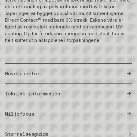
en sterk coating av polyurethane med lav friksjon.
Taperingen er bygget opp på vår multifilament kjerne;
Direct Contact™ med bare 6% strekk. Eskene våre er
laget av resirkulert materiale med en vannbasert UV
coating. Og for å redusere mengden med plast, har vi
helt kuttet ut plastspolene i forpakningene.
Høydepunkter
Perfect for single hand- switch and shorter double
Teknisk informasjon
hand rods up to 13ft
Well balanced, rigid and precise in the flight.
Sink
Easy lift-off from the water makes casting effortless.
Sink 3 - 3" (8 cm) Pr. second / 13 seconds pr.
Miljøfokus
Rate
Core with only 6% stretch for better contact with the
meter
fish/fishing.
Giftfri
Add 4D Compact tips to match your preferred total
Dette fluesnøret er laget av polyurethane og
Størrelsesguide
Head Length
5,4 m / 17,7 ft
PU line
weight.
inneholder ingen giftige stoffer.