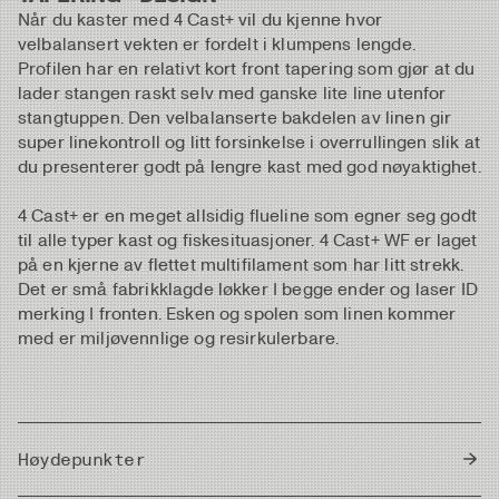
Når du kaster med 4 Cast+ vil du kjenne hvor
velbalansert vekten er fordelt i klumpens lengde.
Profilen har en relativt kort front tapering som gjør at du
lader stangen raskt selv med ganske lite line utenfor
stangtuppen. Den velbalanserte bakdelen av linen gir
super linekontroll og litt forsinkelse i overrullingen slik at
du presenterer godt på lengre kast med god nøyaktighet.
4 Cast+ er en meget allsidig flueline som egner seg godt
til alle typer kast og fiskesituasjoner. 4 Cast+ WF er laget
på en kjerne av flettet multifilament som har litt strekk.
Det er små fabrikklagde løkker I begge ender og laser ID
merking I fronten. Esken og spolen som linen kommer
med er miljøvennlige og resirkulerbare.
Høydepunkter