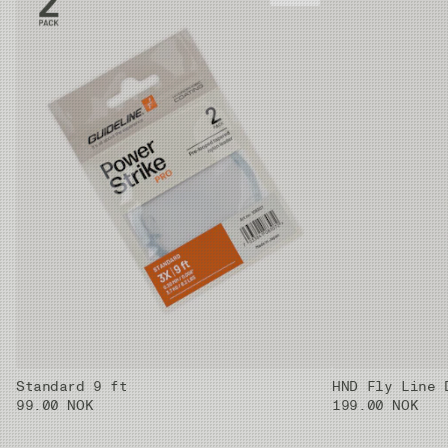
#6
11.0 m
14g
27.5m
#7
11.2 m
16g
30.0m
#8
11.2 m
18g
30.0m
Standard 9 ft
HND Fly Line 
99.00 NOK
199.00 NOK