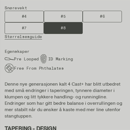
Snørevekt
#4
#5
#6
#7
#8
Størrelsesguide
Egenskaper
Pre Looped
ID Marking
Free From Phthalates
Denne nye generasjonen kalt 4 Cast+ har blitt utbedret
med små endringer i taperingen, tynnere diameter i
klumpen og litt tykkere handling- og runningline.
Endringer som har gitt bedre balanse i overrullingen og
mer stabilt når du ønsker å kaste med mer line utenfor
stangtuppen.
TAPERING - DESIGN