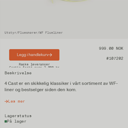
Utstyr
/
Fluesnører
/
WF Flueliner
Pris
999.00 NOK
Legg i handlekurv
Artikkelnummer
#107202
Raske leveranser
Gratis frakt over 2.000 kr
Beskrivelse
4 Cast er en skikkelig klassiker i vårt sortiment av WF-
liner og bestselger siden den kom.
Les mer
Lagerstatus
På lager