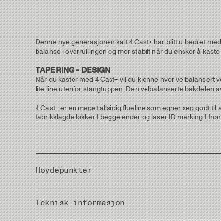
Denne nye generasjonen kalt 4 Cast+ har blitt utbedret med 
balanse i overrullingen og mer stabilt når du ønsker å kast
TAPERING - DESIGN
Når du kaster med 4 Cast+ vil du kjenne hvor velbalansert ve
lite line utenfor stangtuppen. Den velbalanserte bakdelen av 
4 Cast+ er en meget allsidig flueline som egner seg godt til a
fabrikklagde løkker I begge ender og laser ID merking I fr
Høydepunkter
Vår beste allround line for fluefiskeren som ønsker kun en 
Teknisk informasjon
Fungerer like bra i stille vann, elv eller kystfiske.
Passer for fluefiskere på alle nivåer.