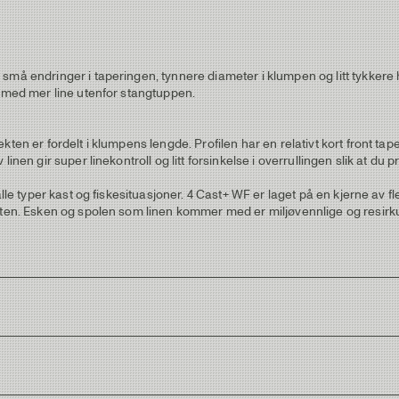
små endringer i taperingen, tynnere diameter i klumpen og litt tykkere 
e med mer line utenfor stangtuppen.
kten er fordelt i klumpens lengde. Profilen har en relativt kort front t
linen gir super linekontroll og litt forsinkelse i overrullingen slik at d
lle typer kast og fiskesituasjoner. 4 Cast+ WF er laget på en kjerne av fle
onten. Esken og spolen som linen kommer med er miljøvennlige og resirk
line til sitt fiske.