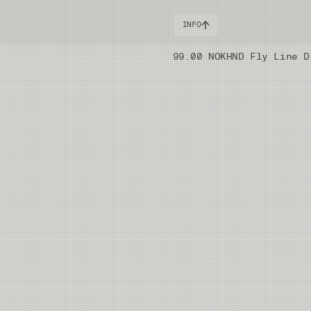
INFO
99.00 NOK
HND Fly Line D