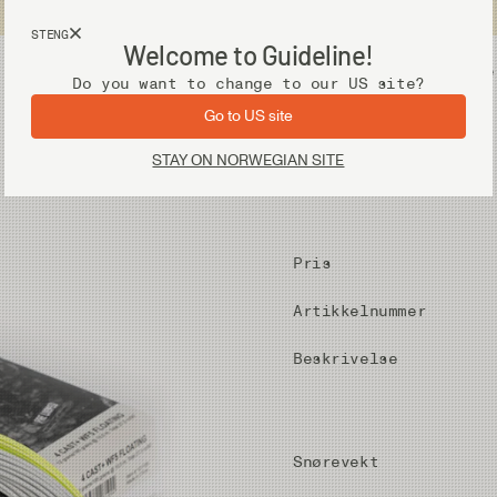
Fri frakt ved kjøp over 2 000 kr
STENG
Welcome to Guideline!
Utstyr
Vadere
Do you want to change to our US site?
Go to US site
STAY ON NORWEGIAN SITE
Pris
Artikkelnummer
Beskrivelse
Snørevekt