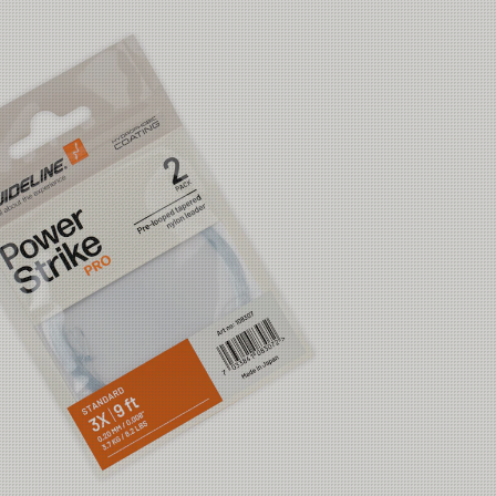
14g
16g
18g