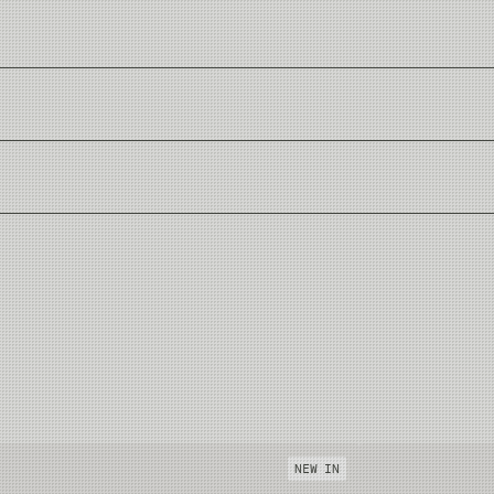
ndling line som gjør at snøret presenterer godt på alle distanser.
lates).
Phthalater som er kjent for å være et giftig mykningsmiddel i PVC snører
aget av resirkulert papp.
Head Weight
10g
12g
NEW IN