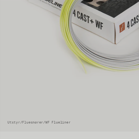
Utstyr
/
Fluesnører
/
WF Flueliner