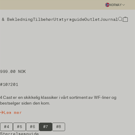
NORWAY
 & Bekledning
Tilbehør
Utstyrsguide
Outlet
Journal
999.00 NOK
#107201
4 Cast er en skikkelig klassiker i vårt sortiment av WF-liner og
bestselger siden den kom.
Les mer
#4
#5
#6
#7
#8
Størrelsesguide