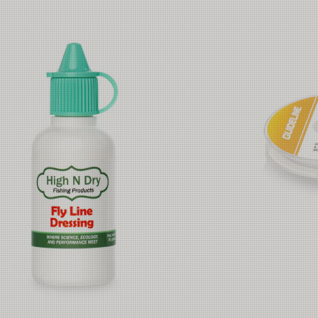
27.5m
30.0m
30.0m