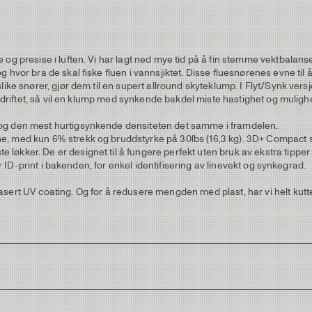
 og presise i luften. Vi har lagt ned mye tid på å fin stemme vektbalan
vor bra de skal fiske fluen i vannsjiktet. Disse fluesnørenes evne til å 
like snører, gjør dem til en supert allround skyteklump. I Flyt/Synk ver
v driftet, så vil en klump med synkende bakdel miste hastighet og mulighe
 og den mest hurtigsynkende densiteten det samme i framdelen.
e, med kun 6% strekk og bruddstyrke på 30lbs (16,3 kg). 3D+ Compact s
økker. De er designet til å fungere perfekt uten bruk av ekstra tipper 
ar ID-print i bakenden, for enkel identifisering av linevekt og synkegrad.
sert UV coating. Og for å redusere mengden med plast, har vi helt kutte
er.