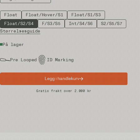
Float
Float/Hover/S1
Float/S1/S3
Float/S2/S4
F/S3/S5
Int/S4/S6
S2/S5/S7
Størrelsesguide
På lager
Pre Looped
ID Marking
Legg i handlekurv
Raske leveranser
Gratis frakt over 2.000 kr