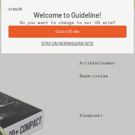
Fri frakt ved kjøp over 2 000 kr
STENG
Welcome to Guideline!
Utstyr
Vadere
Do you want to change to our US site?
Go to US site
STAY ON NORWEGIAN SITE
Pris
Artikkelnummer
Beskrivelse
Klumpvekt