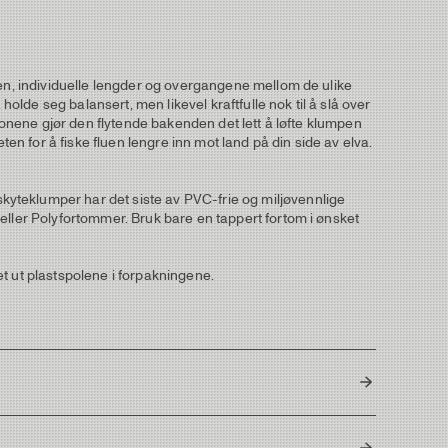
sen, individuelle lengder og overgangene mellom de ulike
holde seg balansert, men likevel kraftfulle nok til å slå over
sjonene gjør den flytende bakenden det lett å løfte klumpen
ten for å fiske fluen lengre inn mot land på din side av elva.
kyteklumper har det siste av PVC-frie og miljøvennlige
eller Polyfortommer. Bruk bare en tappert fortom i ønsket
t ut plastspolene i forpakningene.