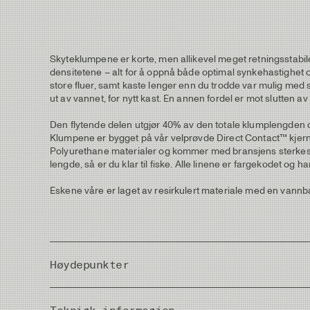
Skyteklumpene er korte, men allikevel meget retningsstabile
densitetene – alt for å oppnå både optimal synkehastighet og h
store fluer, samt kaste lenger enn du trodde var mulig med s
ut av vannet, for nytt kast. En annen fordel er mot slutten a
Den flytende delen utgjør 40% av den totale klumplengden
Klumpene er bygget på vår velprøvde Direct Contact™ kjern
Polyurethane materialer og kommer med bransjens sterkeste l
lengde, så er du klar til fiske. Alle linene er fargekodet og h
Eskene våre er laget av resirkulert materiale med en vannba
Høydepunkter
Perfekt for enhånds-, switch-, og kortere tohåndssteng