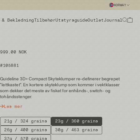
NORWAY
 & Bekledning
Tilbehør
Utstyrsguide
Outlet
Journal
999.00 NOK
#105881
Guideline 3D+ Compact Skyteklumper re-definerer begrepet
"lettkastet". En kortere skyteklump som kommer i vektklasser
som dekker det meste av fisket for enhånds-, switch- og
tohåndsstenger.
Les mer
21g / 324 grains
23g / 360 grains
26g / 400 grains
30g / 463 grains
37g / 570 grains