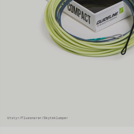
Utstyr
/
Fluesnører
/
Skyteklumper